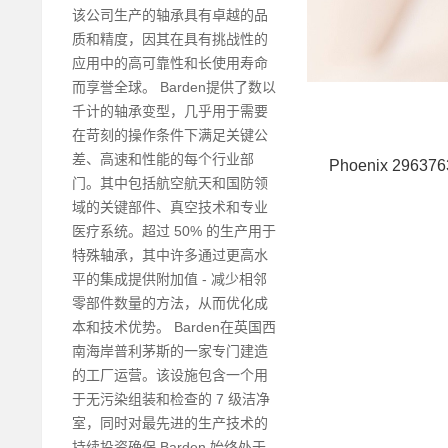
该公司生产的轴承具有卓越的品
质和精度，因其在具​​有挑战性的
应用中的高可靠性和长使用寿命
而享誉全球。 Barden提供了数以
千计的轴承变型，几乎用于需要
在苛刻的操作条件下满足关键公
差、高速和性能的每个行业部
Phoenix 2963
门。其中包括航空航天和国防领
域的关键部件、真空技术和专业
医疗系统。超过 50% 的生产用于
特殊轴承，其中许多通过更高水
平的集成提供附加值 - 减少相邻
零部件数量的方法，从而优化成
本和技术优势。 Barden在英国西
南海岸普利茅斯的一家专门建造
的工厂运营。该设施包含一个用
于无污染组装和检查的 7 级洁净
室，同时对最先进的生产技术的
持续投资确保 Barden 始终处于