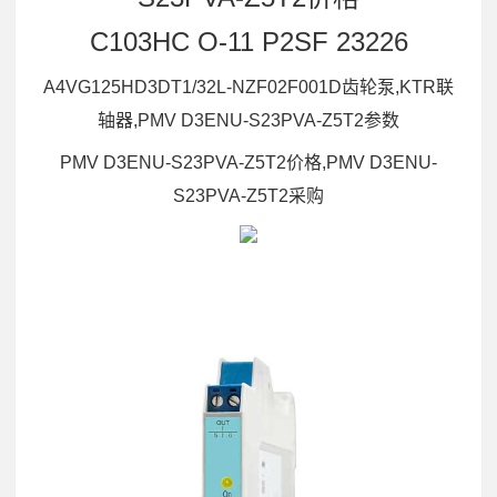
C103HC O-11 P2SF 23226
A4VG125HD3DT1/32L-NZF02F001D齿轮泵,KTR联
轴器,PMV D3ENU-S23PVA-Z5T2参数
PMV D3ENU-S23PVA-Z5T2价格,PMV D3ENU-
S23PVA-Z5T2采购