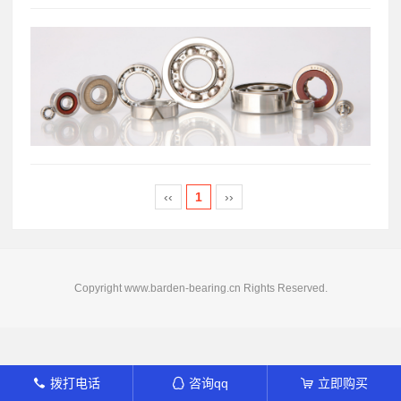
‹‹
1
››
Copyright www.barden-bearing.cn Rights Reserved.
拨打电话
咨询qq
立即购买
󦁁
󦊱
󦞡